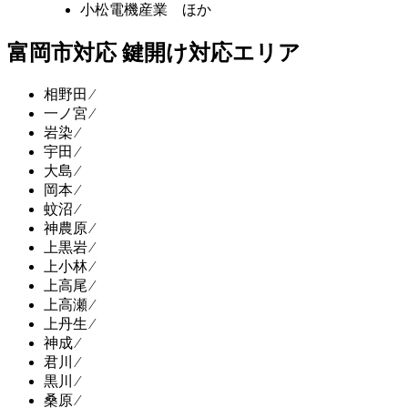
小松電機産業 ほか
富岡市対応 鍵開け対応エリア
相野田 ⁄
一ノ宮 ⁄
岩染 ⁄
宇田 ⁄
大島 ⁄
岡本 ⁄
蚊沼 ⁄
神農原 ⁄
上黒岩 ⁄
上小林 ⁄
上高尾 ⁄
上高瀬 ⁄
上丹生 ⁄
神成 ⁄
君川 ⁄
黒川 ⁄
桑原 ⁄