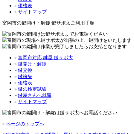
»
価格表
»
サイトマップ
富岡市の鍵開け・解錠 鍵サポ太ご利用手順
»
富岡市対応 鍵屋 鍵サポ太
»
鍵開け・解錠
»
鍵交換
»
鍵紛失
»
価格表
»
鍵の検定試験
»
鍵屋さんへ就職
»
サイトマップ
»
ページのトップへ