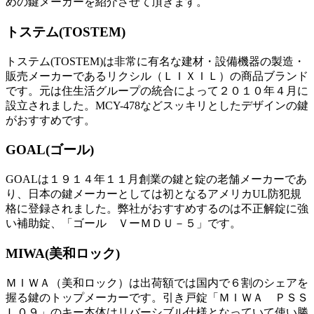
めの鍵メーカーを紹介させて頂きます。
トステム(TOSTEM)
トステム(TOSTEM)は非常に有名な建材・設備機器の製造・
販売メーカーであるリクシル（ＬＩＸＩＬ）の商品ブランド
です。元は住生活グループの統合によって２０１０年４月に
設立されました。MCY-478などスッキリとしたデザインの鍵
がおすすめです。
GOAL(ゴール)
GOALは１９１４年１１月創業の鍵と錠の老舗メーカーであ
り、日本の鍵メーカーとしては初となるアメリカUL防犯規
格に登録されました。弊社がおすすめするのは不正解錠に強
い補助錠、「ゴール ＶーＭＤＵ－５」です。
MIWA(美和ロック)
ＭＩＷＡ（美和ロック）は出荷額では国内で６割のシェアを
握る鍵のトップメーカーです。引き戸錠「ＭＩＷＡ ＰＳＳ
Ｌ０９」のキー本体はリバーシブル仕様となっていて使い勝